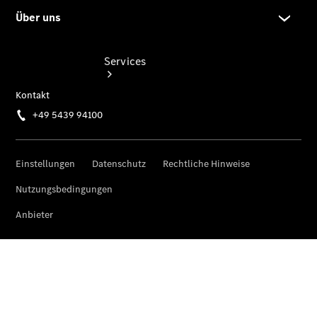
Services
Übersicht
Serviceangebote
Reifen &
Kompletträder
Teile &
Zubehör
Pannen- &
Schadenhilfe
Reparatur &
Werkstatt