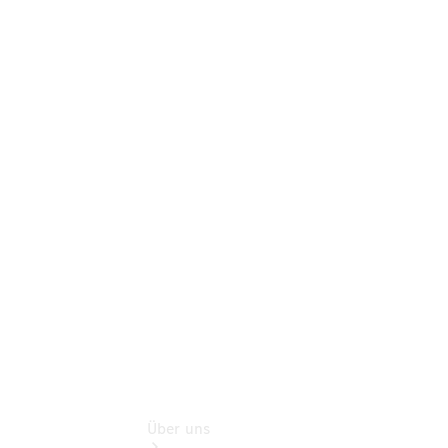
Rückrufe &
Umrüstungen
Warnung: Betrug
beim
Gebrauchtwagenkauf
Service für
Reisemobile
Gebrauchtwagensuche
Finanzdienste
Digitale
Extras
Über uns