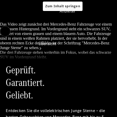
Zum Inhalt springen
Anbieter
Das Video zeigt zunächst drei Mercedes-Benz Fahrzeuge vor einem
hellblauem Hintergrund. Im Vordergrund steht ein schwarzes SUV,
flankiert von einem grauen und einem blauem Auto. Die Fahrzeuge
Anbieter
sind in einem weißen Rahmen platziert, der sie hervorhebt. In der
oberen rechten Ecke des Bildes ist der Schriftzug "Mercedes-Benz
Übersicht
Junge Sterne" zu sehen.
Die drei Fahrzeuge stehen weiterhin im Fokus, wobei das schwarze
SUV im Vordergrund bleibt.
Geprüft.
Garantiert.
Startseite
Geliebt.
Ansprechpartner
finden
Beratung
vereinbaren
Entdecken Sie die vollelektrischen Junge Sterne – die
Servicetermin
besten Gebrauchten von Mercedes-Benz mit bis zu 5