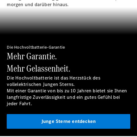
Junge
morgen und darüber hinaus.
Sterne
Junge
Sterne -
elektrisch
Mercedes-
Benz
Die Hochvoltbatterie-Garantie
Online
Mehr Garantie.
Store
Serviceangebote
Mehr Gelassenheit.
Die Hochvoltbatterie ist das Herzstück des
vollelektrischen Jungen Sterns.
Mit einer
Garantie
von bis zu 10 Jahren bietet sie Ihnen
langfristige Zuverlässigkeit und ein gutes Gefühl bei
jeder Fahrt.
Junge Sterne entdecken