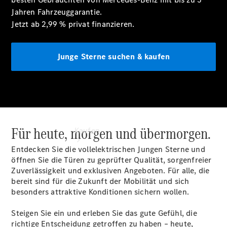
vereinbaren
Jahren
Fahrzeuggarantie.
Tel: +49
Jetzt ab 2,99 % privat
finanzieren.
5439 94100
Junge Sterne suchen & kaufen
Für heute, morgen und übermorgen.
Kaufen
Entdecken Sie die vollelektrischen Jungen Sterne und
öffnen Sie die Türen zu geprüfter Qualität, sorgenfreier
Zuverlässigkeit und exklusiven Angeboten. Für alle, die
bereit sind für die Zukunft der Mobilität und sich
besonders attraktive Konditionen sichern wollen.
Übersicht
Steigen Sie ein und erleben Sie das gute Gefühl, die
Gebrauchtwagensuche
richtige Entscheidung getroffen zu haben – heute,