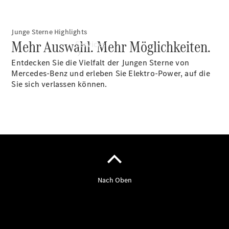
Junge Sterne Highlights
Mehr Auswahl. Mehr Möglichkeiten.
Services
Entdecken Sie die Vielfalt der Jungen Sterne von
Mercedes-Benz und erleben Sie Elektro-Power, auf die
Sie sich verlassen können.
Übersicht
Serviceangebote
Reifen &
Kompletträder
Teile &
Zubehör
Pannen- &
Schadenhilfe
Reparatur &
Werkstatt