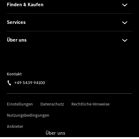
Rückrufe &
Umrüstungen
Warnung: Betrug
beim
Gebrauchtwagenkauf
Service für
Reisemobile
Gebrauchtwagensuche
Finanzdienste
Digitale
Extras
Über uns