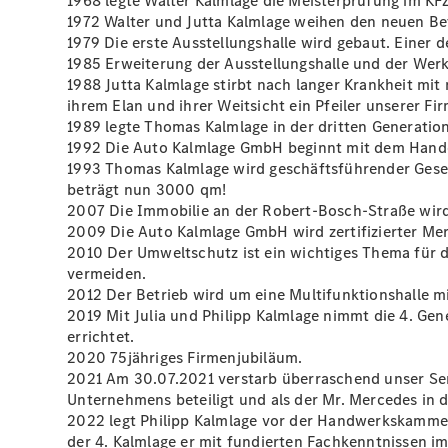
1968 legte Walter Kalmlage die Meisterprüfung im K
1972 Walter und Jutta Kalmlage weihen den neuen B
1979 Die erste Ausstellungshalle wird gebaut. Einer
1985 Erweiterung der Ausstellungshalle und der Werk
1988 Jutta Kalmlage stirbt nach langer Krankheit mit
ihrem Elan und ihrer Weitsicht ein Pfeiler unserer
1989 legte Thomas Kalmlage in der dritten Generatio
1992 Die Auto Kalmlage GmbH beginnt mit dem Han
1993 Thomas Kalmlage wird geschäftsführender Gese
beträgt nun 3000 qm!
2007 Die Immobilie an der Robert-Bosch-Straße wir
2009 Die Auto Kalmlage GmbH wird zertifizierter Me
2010 Der Umweltschutz ist ein wichtiges Thema für
vermeiden.
2012 Der Betrieb wird um eine Multifunktionshalle m
2019 Mit Julia und Philipp Kalmlage nimmt die 4. Gen
errichtet.
2020 75jähriges Firmenjubiläum.
2021 Am 30.07.2021 verstarb überraschend unser Seni
Unternehmens beteiligt und als der Mr. Mercedes in 
2022 legt Philipp Kalmlage vor der Handwerkskammer
der 4. Kalmlage er mit fundierten Fachkenntnissen im