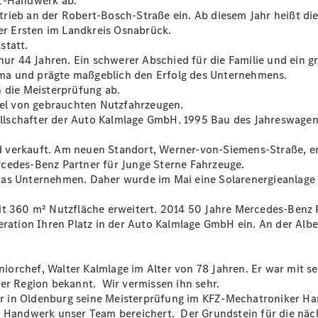
FZ-Handwerk ab.
etrieb an der Robert-Bosch-Straße ein. Ab diesem Jahr heiß
 der Ersten im Landkreis Osnabrück.
statt.
 nur 44 Jahren. Ein schwerer Abschied für die Familie und ein 
 Firma und prägte maßgeblich den Erfolg des Unternehmens.
Übersicht
n die Meisterprüfung ab.
Unfallreparaturen
del von gebrauchten Nutzfahrzeugen.
SmallRepair
llschafter der Auto Kalmlage GmbH. 1995 Bau des Jahreswagen
Rücknahme
&
d verkauft. Am neuen Standort, Werner-von-Siemens-Straße, e
Entsorgung
rcedes-Benz Partner für Junge Sterne Fahrzeuge.
Wartung
 das Unternehmen. Daher wurde im Mai eine Solarenergieanlag
Reparatur
Service-
it 360 m² Nutzfläche erweitert. 2014 50 Jahre Mercedes-Benz 
und
eration Ihren Platz in der Auto Kalmlage GmbH ein. An der Alb
Garantie-
Pakete
Mobile
orchef, Walter Kalmlage im Alter von 78 Jahren. Er war mit se
Service
der Region bekannt. Wir vermissen ihn sehr.
Fleet
 in Oldenburg seine Meisterprüfung im KFZ-Mechatroniker Han
Services
 Handwerk unser Team bereichert. Der Grundstein für die nächs