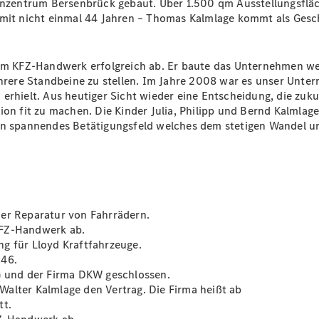
zentrum Bersenbrück gebaut. Über 1.500 qm Ausstellungsfläc
t mit nicht einmal 44 Jahren – Thomas Kalmlage kommt als Ges
Übersicht
Finanzdienste
Reifen &
 im KFZ-Handwerk erfolgreich ab. Er baute das Unternehmen wei
Kompletträder
ere Standbeine zu stellen. Im Jahre 2008 war es unser Unter
 erhielt. Aus heutiger Sicht wieder eine Entscheidung, die zuk
on fit zu machen. Die Kinder Julia, Philipp und Bernd Kalmlage
in spannendes Betätigungsfeld welches dem stetigen Wandel un
Reifen- und
Komplettradschutz
der Reparatur von Fahrrädern.
EU-
KFZ-Handwerk ab.
Reifenlabel
g für Lloyd Kraftfahrzeuge.
Transporter-
 46.
Service
G und der Firma DKW geschlossen.
alter Kalmlage den Vertrag. Die Firma heißt ab
tt.