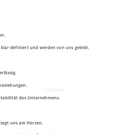
vereinbaren
Servicetermin
vereinbaren
Tel: +49
5439 94100
on.
lar definiert und werden von uns gelebt.
rlässig.
nbeziehungen.
Angebote
entabilität des Unternehmens.
liegt uns am Herzen.