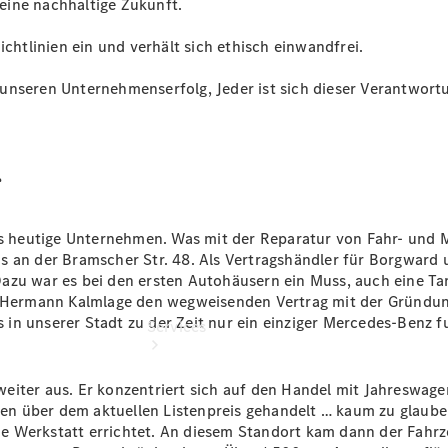
eine nachhaltige Zukunft.
Übersicht
Gebrauchtwagensuche
ichtlinien ein und verhält sich ethisch einwandfrei.
Junge
Sterne
unseren Unternehmenserfolg, Jeder ist sich dieser Verantwort
Digitale
Extras
r
das heutige Unternehmen. Was mit der Reparatur von Fahr- und 
s an der Bramscher Str. 48. Als Vertragshändler für Borgward 
azu war es bei den ersten Autohäusern ein Muss, auch eine Tan
ls Hermann Kalmlage den wegweisenden Vertrag mit der Gründu
in unserer Stadt zu der Zeit nur ein einziger Mercedes-Benz f
Services
eiter aus. Er konzentriert sich auf den Handel mit Jahreswag
n über dem aktuellen Listenpreis gehandelt … kaum zu glaube
 Werkstatt errichtet. An diesem Standort kam dann der Fahrze