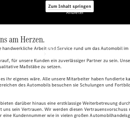
Zum Inhalt springen
Anbieter
 uns am Herzen.
Anbieter
re handwerkliche Arbeit und Service rund um das Automobil im
Übersicht
rauf, für unsere Kunden ein zuverlässiger Partner zu sein. Uns
alitative Maßstäbe zu setzen.
 es ihr eigenes wäre. Alle unsere Mitarbeiter haben fundierte
 Bereichen des Automobils besuchen sie Schulungen und For
Startseite
Ansprechpartner
bieten darüber hinaus eine erstklassige Weiterbetreuung durc
finden
kt uns sein Vertrauen. Wir werden diesen Vertrauensvorschuss
Probefahrt
ur eine Kundennummer wie in vielen großen Automobilhandels
vereinbaren
Beratung