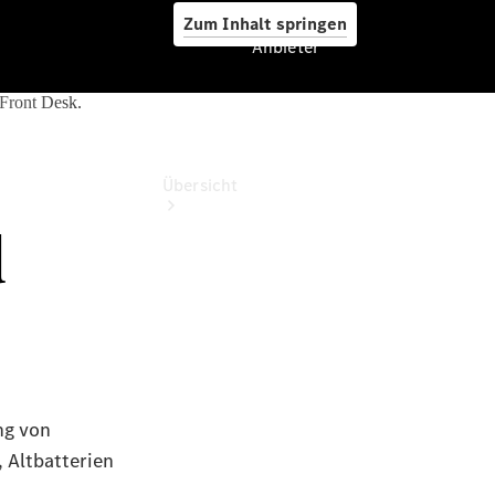
Zum Inhalt springen
Anbieter
Anbieter
Übersicht
Startseite
Ansprechpartner
finden
Probefahrt
vereinbaren
Beratung