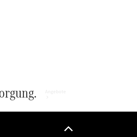
vereinbaren
Servicetermin
vereinbaren
Tel: +49
5439 94100
Angebote